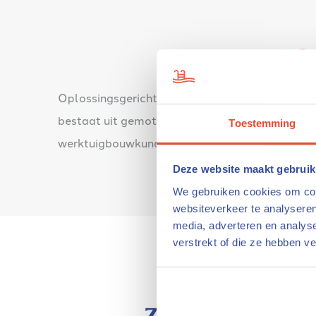
het be
Oplossingsgericht, gedreven en snel handelen; 
bestaat uit gemotiveerde monteurs met jarenl
Toestemming
werktuigbouwkundigen en bouwkundigen, hebben
Deze website maakt gebruik
We gebruiken cookies om cont
websiteverkeer te analyseren
media, adverteren en analys
verstrekt of die ze hebben v
Over waterr