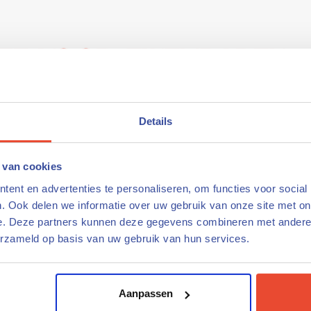
ste voor zwembaden
dat is de kracht van Waterrijk Zwembadtechniek. Het team
ange ervaring in de zwembadtechniek. Met w-monteurs, e-m
Details
 we alle expertise in huis om zwembaden te bouwen en o
 van cookies
ent en advertenties te personaliseren, om functies voor social
. Ook delen we informatie over uw gebruik van onze site met on
e. Deze partners kunnen deze gegevens combineren met andere i
erzameld op basis van uw gebruik van hun services.
ijk
Aanpassen