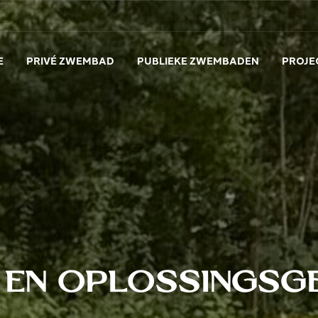
E
PRIVÉ ZWEMBAD
PUBLIEKE ZWEMBADEN
PROJE
en
oplossingsg