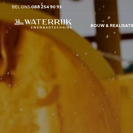
BEL ONS
088 254 90 93
BOUW & REALISATI