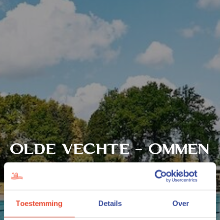
olde
vechte
–
ommen
Toestemming
Details
Over