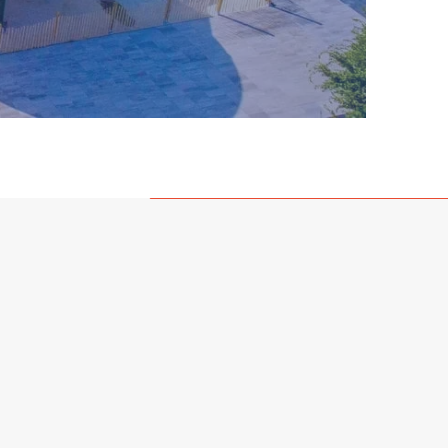
Contact
info@waterrijkzwembadtechniek.nl
Doorbraakweg 26,
7783 DC Gramsbergen
088 – 254 90 93