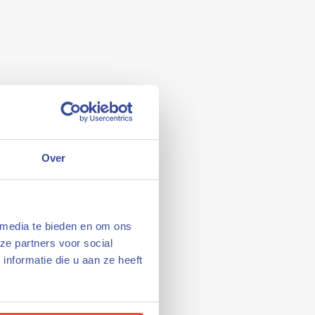
 een mooi zwembad.
meer adrenaline is er
Over
binnen ‘buiten’
eguliere en
 media te bieden en om ons
eizoen zorgeloos
ze partners voor social
nformatie die u aan ze heeft