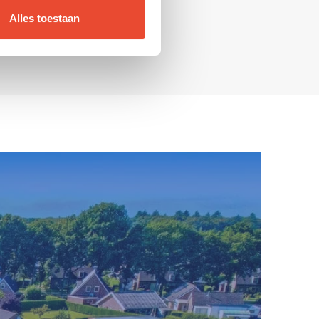
Alles toestaan
MEER INFORMATIE
east