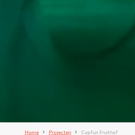
Home
Projecten
Capfun Fruithof