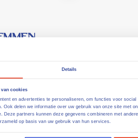
wemmen
Capfun genaamd Fruithof, een groot opgezette camping met
iverse speeltoestellen en kleine glijbanen, maar ook voor 
Details
is dat het dak deels opengeschoven kan worden. Zo kan er 
 van cookies
tie van dit zwembad met aparte glijbanengroep. Voor het r
ent en advertenties te personaliseren, om functies voor social
angs de waterkant te vinden, zodat gasten in het vakanties
. Ook delen we informatie over uw gebruik van onze site met on
e. Deze partners kunnen deze gegevens combineren met andere i
 glijbanen.
erzameld op basis van uw gebruik van hun services.