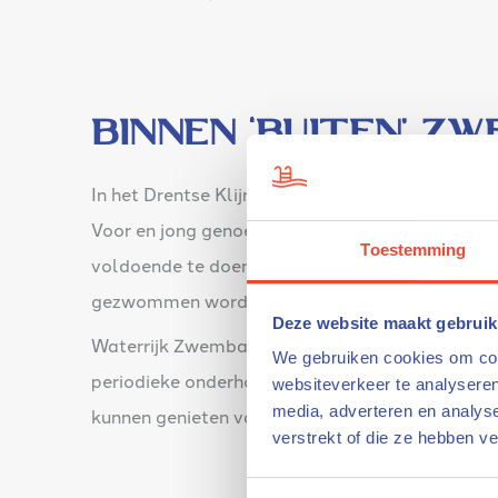
Binnen ‘buiten’ z
In het Drentse Klijndijk ligt de camping van 
Voor en jong genoeg te doen. Kinderbadjes met d
Toestemming
voldoende te doen. Het unieke aan dit zwembad 
gezwommen worden.
Deze website maakt gebruik
Waterrijk Zwembadtechniek hielp bij de realisa
We gebruiken cookies om cont
periodieke onderhoud is Waterrijk regelmatig l
websiteverkeer te analyseren
media, adverteren en analys
kunnen genieten van het heerlijke zwemwater en
verstrekt of die ze hebben v