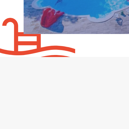
DIEN
Zwemba
Wellnes
Particu
Advies 