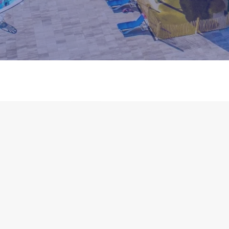
STEN
OVER WATERRIJK
d verduurzamen
Vacatures
s & Jacuzzi
Over ons
lier zwembad
Zwembad verduurzamen
& begeleiding
Berichten